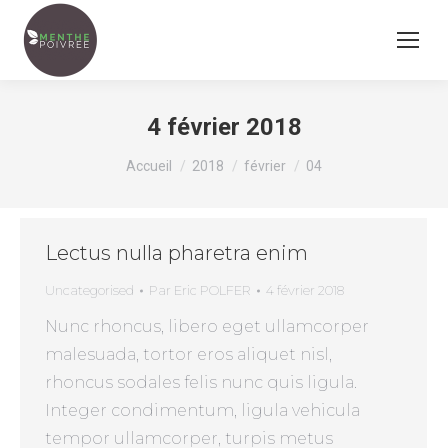
4 février 2018
Vous êtes ici :
Accueil
2018
février
04
Lectus nulla pharetra enim
Uncategorised
Par
Eric POLFER
4 février 2018
Nunc rhoncus, libero eget ullamcorper
malesuada, tortor eros aliquet nisl,
rhoncus sodales felis nunc quis ligula.
Integer condimentum, ligula vehicula
tempor ullamcorper, turpis metus