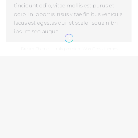
tincidunt odio, vitae mollis est purus et
odio. In lobortis, risus vitae finibus vehicula,
lacus est egestas dui, et scelerisque nibh
ipsum sed augue.
Dream-Theme — truly
premium WordPress themes